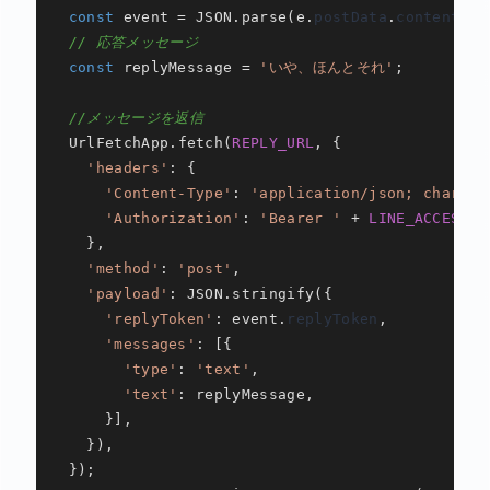
const
 event = 
JSON
.
parse
(e.
postData
.
contents
).
// 応答メッセージ
const
 replyMessage = 
'いや、ほんとそれ'
;

//メッセージを返信
UrlFetchApp
.
fetch
(
REPLY_URL
, {

'headers'
: {

'Content-Type'
: 
'application/json; charset
'Authorization'
: 
'Bearer '
 + 
LINE_ACCESS_T
    },

'method'
: 
'post'
,

'payload'
: 
JSON
.
stringify
({

'replyToken'
: event.
replyToken
,

'messages'
: [{

'type'
: 
'text'
,

'text'
: replyMessage,

      }],

    }),

  });
