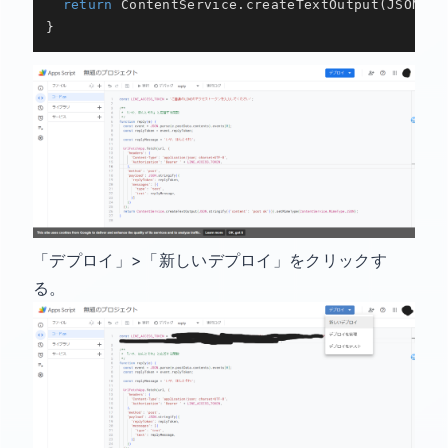
return
ContentService
.
createTextOutput
(
JSON
.
st
}
「デプロイ」>「新しいデプロイ」をクリックす
る。