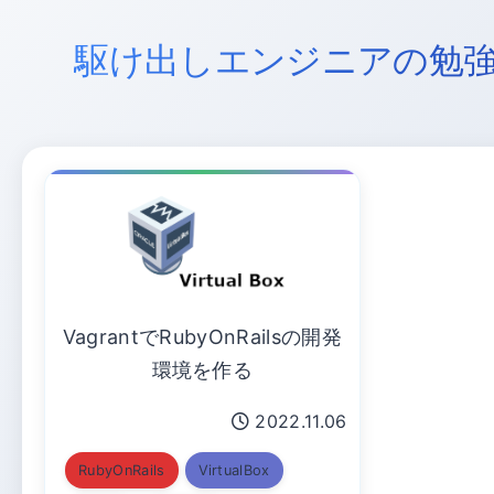
駆け出しエンジニアの勉
VagrantでRubyOnRailsの開発
環境を作る
2022.11.06
RubyOnRails
VirtualBox